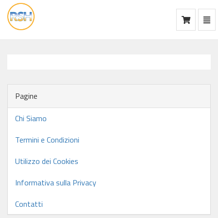
Mos
Ca
vai
alla
home
Pagine
Chi Siamo
Termini e Condizioni
Utilizzo dei Cookies
Informativa sulla Privacy
Contatti