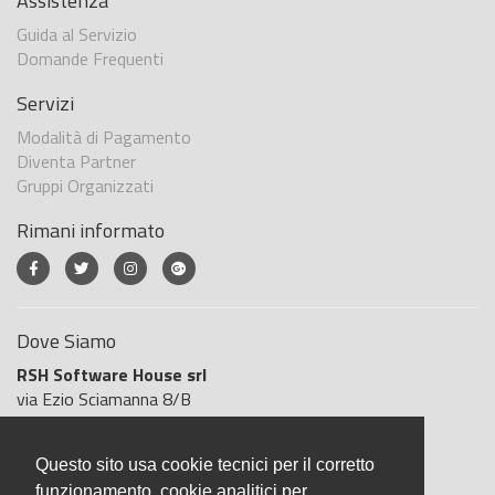
Assistenza
Guida al Servizio
Domande Frequenti
Servizi
Modalità di Pagamento
Diventa Partner
Gruppi Organizzati
Rimani informato
Dove Siamo
RSH Software House srl
via Ezio Sciamanna 8/B
00168 Roma
Roma
Questo sito usa cookie tecnici per il corretto
Italia
funzionamento, cookie analitici per