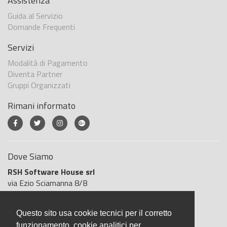
Assistenza
Guida al Servizio
Domande Frequenti
Servizi
Modalità di Pagamento
Diventa Partner
Gruppi Organizzati
Rimani informato
Dove Siamo
RSH Software House srl
via Ezio Sciamanna 8/B
00168 Roma
Roma
Questo sito usa cookie tecnici per il corretto
Italia
funzionamento, cookie analitici per