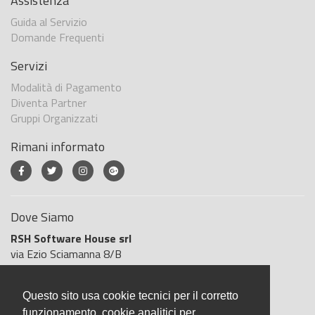
Assistenza
Guida al Servizio
Domande Frequenti
Servizi
Modalità di Pagamento
Diventa Partner
Gruppi Organizzati
Rimani informato
Dove Siamo
RSH Software House srl
via Ezio Sciamanna 8/B
00168 Roma
Roma
Questo sito usa cookie tecnici per il corretto
Italia
funzionamento, cookie analitici per