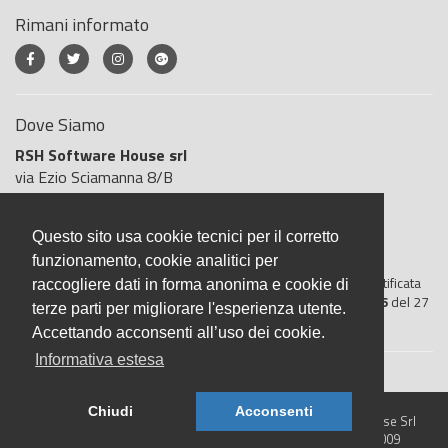
Rimani informato
Dove Siamo
RSH Software House srl
via Ezio Sciamanna 8/B
00168 Roma
Roma
Questo sito usa cookie tecnici per il corretto
Italia
funzionamento, cookie analitici per
BigliettoVeloce è basato sulla piattaforma
"GeSiFi ver 1.5"
certificata
raccogliere dati in forma anonima e cookie di
dall’Agenzia delle Entrate con protocollo numero
2021/103896
del 27
terze parti per migliorare l'esperienza utente.
aprile 2021
Accettando acconsenti all’uso dei cookie.
Informativa estesa
Chiudi
Acconsenti
© 2026 BigliettoVeloce.it - È un prodotto R.S.H. Software House Srl
- Servizi di Biglietteria Elettronica - Partita IVA IT05209071009