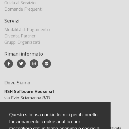
Guida al Servizio
Domande Frequenti
Servizi
Modalità di Pagamento
Diventa Partner
Gruppi Organizzati
Rimani informato
Dove Siamo
RSH Software House srl
via Ezio Sciamanna 8/B
00168 Roma
Roma
Questo sito usa cookie tecnici per il corretto
Italia
funzionamento, cookie analitici per
BigliettoVeloce è basato sulla piattaforma
"GeSiFi ver 1.5"
certificata
raccogliere dati in forma anonima e cookie di