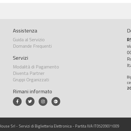
Assistenza
D
Guida al Servizio
R
Domande Frequenti
v
0
Servizi
R
It
Modalità di Pagamento
Diventa Partner
Bi
Gruppi Organizzati
ce
2
Rimani informato
ouse Srl - Servizi di Biglietteria Elettronica - Partita IVA IT05209071009