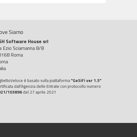
ove Siamo
SH Software House srl
ia Ezio Sciamanna 8/B
0168 Roma
oma
alia
gliettoVeloce è basato sulla piattaforma
"GeSiFi ver 1.5"
rtificata dall’Agenzia delle Entrate con protocollo numero
021/103896
del 27 aprile 2021