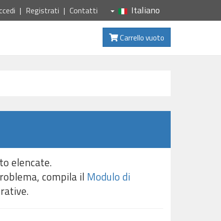
Italiano
ccedi
Registrati
Contatti
Carrello vuoto
to elencate.
problema, compila il
Modulo di
rative.