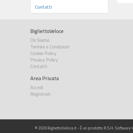
Contatti
BigliettoVeloce
Chi Siamo
Termini e Condizioni
Cookie Policy
Privacy Policy
Contatti
Area Privata
Accedi
Registrati
© 2026 BigliettoVeloce.it - È un prodotto R.S.H. Software H