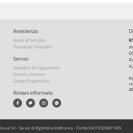
Assistenza
D
Guida al Servizio
R
Domande Frequenti
v
0
Servizi
R
It
Modalità di Pagamento
Diventa Partner
Bi
Gruppi Organizzati
ce
2
Rimani informato
ouse Srl - Servizi di Biglietteria Elettronica - Partita IVA IT05209071009