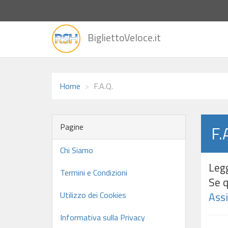
vai
BigliettoVeloce.it
alla
home
Home
F.A.Q.
Pagine
F.
Chi Siamo
Legg
Termini e Condizioni
Se q
Utilizzo dei Cookies
Ass
Informativa sulla Privacy