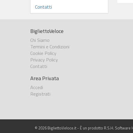
Contatti
BigliettoVeloce
Chi Siamo
Termini e Condizioni
Cookie Policy
Privacy Policy
Contatti
Area Privata
Accedi
Registrati
© 2026 BigliettoVeloce.it - È un prodotto R.S.H. Software H