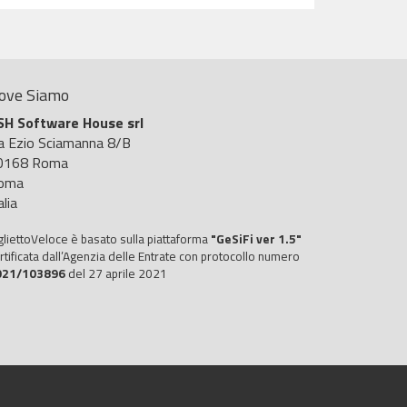
ove Siamo
SH Software House srl
ia Ezio Sciamanna 8/B
0168 Roma
oma
alia
gliettoVeloce è basato sulla piattaforma
"GeSiFi ver 1.5"
rtificata dall’Agenzia delle Entrate con protocollo numero
021/103896
del 27 aprile 2021