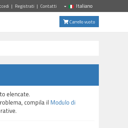
Italiano
ccedi
Registrati
Contatti
Carrello vuoto
to elencate.
problema, compila il
Modulo di
rative.