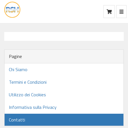
Mos
Ca
vai
alla
home
Pagine
Chi Siamo
Termini e Condizioni
Utilizzo dei Cookies
Informativa sulla Privacy
Contatti