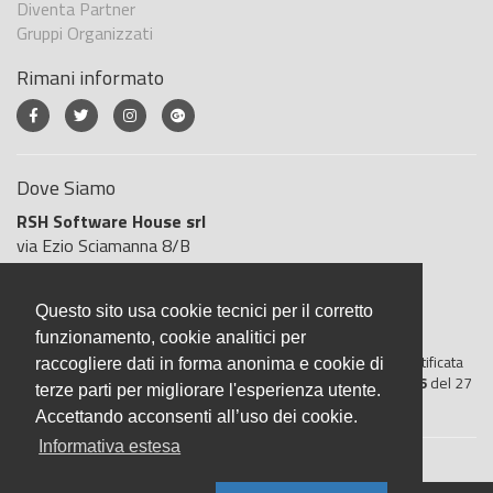
Diventa Partner
Gruppi Organizzati
Rimani informato
Dove Siamo
RSH Software House srl
via Ezio Sciamanna 8/B
00168 Roma
Roma
Questo sito usa cookie tecnici per il corretto
Italia
funzionamento, cookie analitici per
BigliettoVeloce è basato sulla piattaforma
"GeSiFi ver 1.5"
certificata
raccogliere dati in forma anonima e cookie di
dall’Agenzia delle Entrate con protocollo numero
2021/103896
del 27
terze parti per migliorare l'esperienza utente.
aprile 2021
Accettando acconsenti all’uso dei cookie.
Informativa estesa