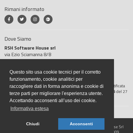
Rimani informato
Dove Siamo
RSH Software House srl
via Ezio Sciamanna 8/B
00168 Roma
Roma
Questo sito usa cookie tecnici per il corretto
Italia
funzionamento, cookie analitici per
BigliettoVeloce è basato sulla piattaforma
"GeSiFi ver 1.5"
certificata
raccogliere dati in forma anonima e cookie di
dall’Agenzia delle Entrate con protocollo numero
2021/103896
del 27
terze parti per migliorare l'esperienza utente.
aprile 2021
Accettando acconsenti all’uso dei cookie.
Informativa estesa
Chiudi
Acconsenti
© 2026 BigliettoVeloce.it - È un prodotto R.S.H. Software House Srl
- Servizi di Biglietteria Elettronica - Partita IVA IT05209071009