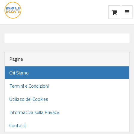
Mos
Ca
vai
alla
home
Pagine
Chi Siamo
Termini e Condizioni
Utilizzo dei Cookies
Informativa sulla Privacy
Contatti