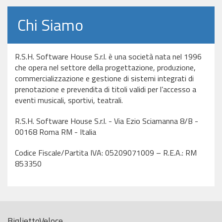
Chi Siamo
R.S.H. Software House S.r.l. è una società nata nel 1996
che opera nel settore della progettazione, produzione,
commercializzazione e gestione di sistemi integrati di
prenotazione e prevendita di titoli validi per l’accesso a
eventi musicali, sportivi, teatrali.
R.S.H. Software House S.r.l. - Via Ezio Sciamanna 8/B -
00168 Roma RM - Italia
Codice Fiscale/Partita IVA: 05209071009 – R.E.A.: RM
853350
BigliettoVeloce