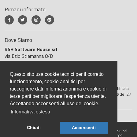
Rimani informato
Dove Siamo
RSH Software House srl
via Ezio Sciamanna 8/B
00168 Roma
Roma
Questo sito usa cookie tecnici per il corretto
Italia
funzionamento, cookie analitici per
BigliettoVeloce è basato sulla piattaforma
"GeSiFi ver 1.5"
certificata
raccogliere dati in forma anonima e cookie di
dall’Agenzia delle Entrate con protocollo numero
2021/103896
del 27
terze parti per migliorare l'esperienza utente.
aprile 2021
Accettando acconsenti all’uso dei cookie.
Informativa estesa
Chiudi
Acconsenti
© 2026 BigliettoVeloce.it - È un prodotto R.S.H. Software House Srl
- Servizi di Biglietteria Elettronica - Partita IVA IT05209071009