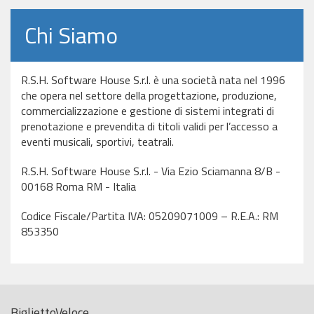
Chi Siamo
R.S.H. Software House S.r.l. è una società nata nel 1996
che opera nel settore della progettazione, produzione,
commercializzazione e gestione di sistemi integrati di
prenotazione e prevendita di titoli validi per l’accesso a
eventi musicali, sportivi, teatrali.
R.S.H. Software House S.r.l. - Via Ezio Sciamanna 8/B -
00168 Roma RM - Italia
Codice Fiscale/Partita IVA: 05209071009 – R.E.A.: RM
853350
BigliettoVeloce