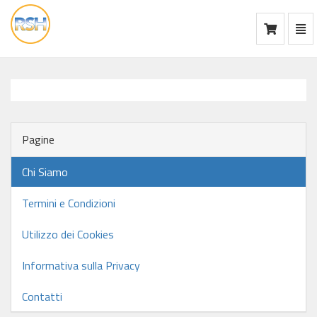
Mos
Ca
vai
alla
home
Pagine
Chi Siamo
Termini e Condizioni
Utilizzo dei Cookies
Informativa sulla Privacy
Contatti