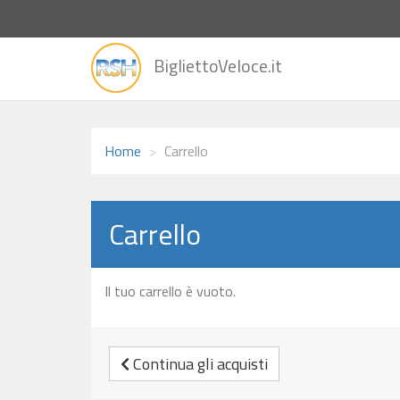
vai
BigliettoVeloce.it
alla
home
Home
Carrello
Carrello
Il tuo carrello è vuoto.
Continua gli acquisti