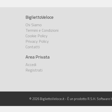
BigliettoVeloce
Chi Siamo
Termini e Condizioni
Cookie Policy
Privacy Policy
Contatti
Area Privata
Accedi
Registrati
© 2026 BigliettoVeloce.it - È un prodotto R.S.H. Software H