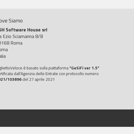
ove Siamo
SH Software House srl
ia Ezio Sciamanna 8/B
0168 Roma
oma
alia
gliettoVeloce è basato sulla piattaforma
"GeSiFi ver 1.5"
rtificata dall’Agenzia delle Entrate con protocollo numero
021/103896
del 27 aprile 2021