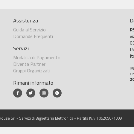
Assistenza
D
Guida al Servizio
R
Domande Frequenti
v
0
Servizi
R
It
Modalità di Pagamento
Diventa Partner
Bi
Gruppi Organizzati
ce
2
Rimani informato
ouse Srl - Servizi di Biglietteria Elettronica - Partita IVA IT05209071009