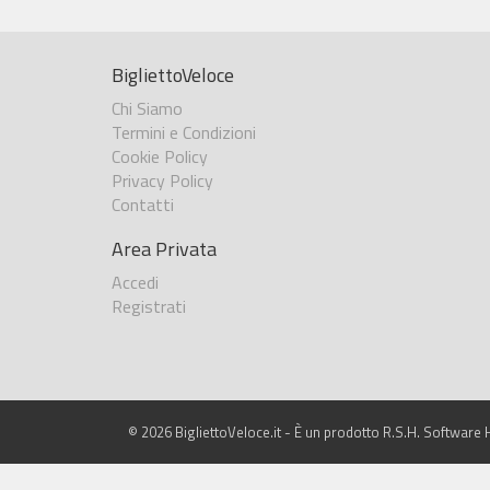
BigliettoVeloce
Chi Siamo
Termini e Condizioni
Cookie Policy
Privacy Policy
Contatti
Area Privata
Accedi
Registrati
© 2026 BigliettoVeloce.it - È un prodotto R.S.H. Software H