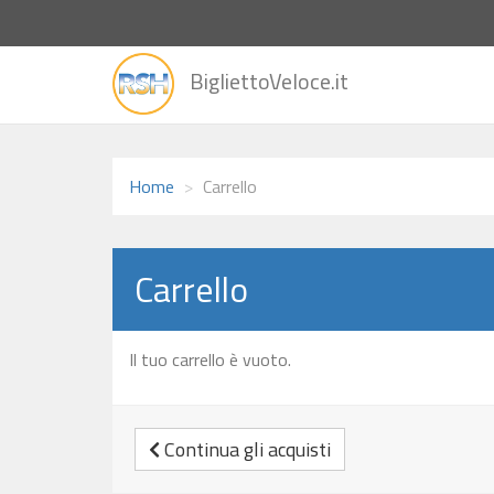
vai
BigliettoVeloce.it
alla
home
Home
Carrello
Carrello
Il tuo carrello è vuoto.
Continua gli acquisti