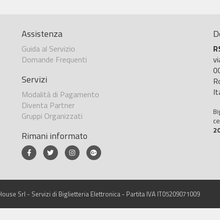
Assistenza
D
Guida al Servizio
R
Domande Frequenti
v
0
Servizi
R
It
Modalità di Pagamento
Diventa Partner
Bi
Gruppi Organizzati
ce
2
Rimani informato
ouse Srl - Servizi di Biglietteria Elettronica - Partita IVA IT05209071009