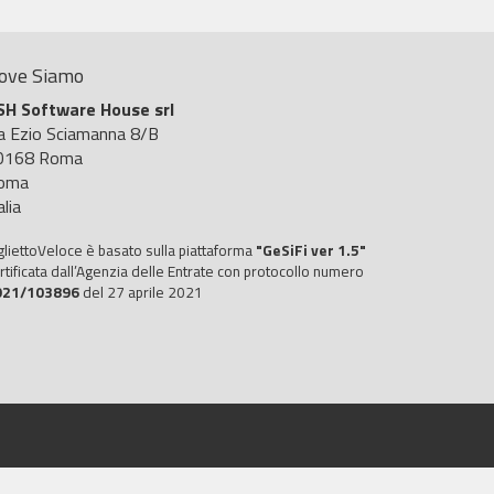
ove Siamo
SH Software House srl
ia Ezio Sciamanna 8/B
0168 Roma
oma
alia
gliettoVeloce è basato sulla piattaforma
"GeSiFi ver 1.5"
rtificata dall’Agenzia delle Entrate con protocollo numero
021/103896
del 27 aprile 2021