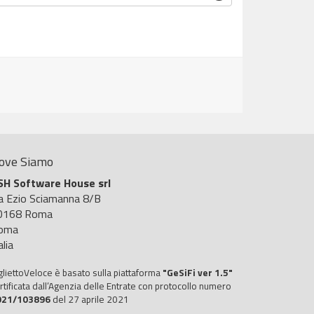
ove Siamo
SH Software House srl
ia Ezio Sciamanna 8/B
0168 Roma
oma
alia
gliettoVeloce è basato sulla piattaforma
"GeSiFi ver 1.5"
rtificata dall’Agenzia delle Entrate con protocollo numero
021/103896
del 27 aprile 2021