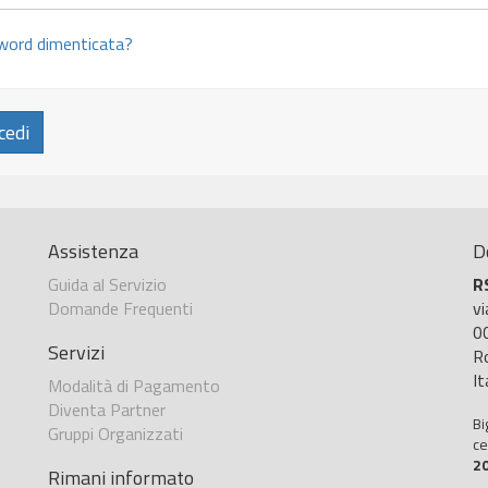
ord dimenticata?
cedi
Assistenza
D
Guida al Servizio
R
Domande Frequenti
v
0
Servizi
R
It
Modalità di Pagamento
Diventa Partner
Bi
Gruppi Organizzati
ce
2
Rimani informato