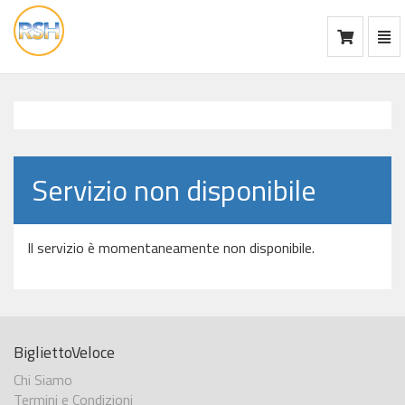
Mos
Ca
vai
alla
home
Servizio non disponibile
Il servizio è momentaneamente non disponibile.
BigliettoVeloce
Chi Siamo
Termini e Condizioni