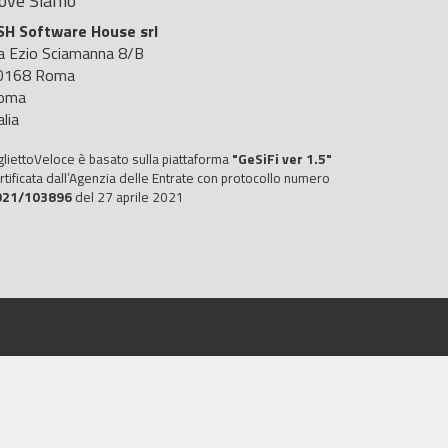
ove Siamo
SH Software House srl
ia Ezio Sciamanna 8/B
0168 Roma
oma
alia
gliettoVeloce è basato sulla piattaforma
"GeSiFi ver 1.5"
rtificata dall’Agenzia delle Entrate con protocollo numero
021/103896
del 27 aprile 2021