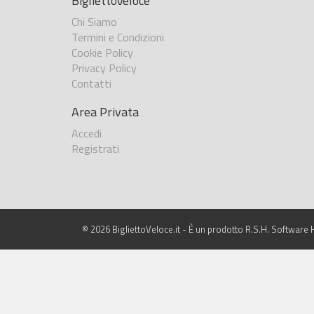
BigliettoVeloce
Chi Siamo
Termini e Condizioni
Cookie Policy
Privacy Policy
Contatti
Area Privata
Accedi
Registrati
© 2026 BigliettoVeloce.it - È un prodotto R.S.H. Software H