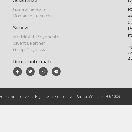
Assistenza
D
Guida al Servizio
R
Domande Frequenti
v
0
Servizi
R
It
Modalità di Pagamento
Diventa Partner
Bi
Gruppi Organizzati
ce
2
Rimani informato
ouse Srl - Servizi di Biglietteria Elettronica - Partita IVA IT05209071009