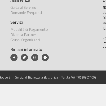
Assistenza
D
Guida al Servizio
R
Domande Frequenti
v
0
Servizi
R
It
Modalità di Pagamento
Diventa Partner
Bi
Gruppi Organizzati
ce
2
Rimani informato
ouse Srl - Servizi di Biglietteria Elettronica - Partita IVA IT05209071009