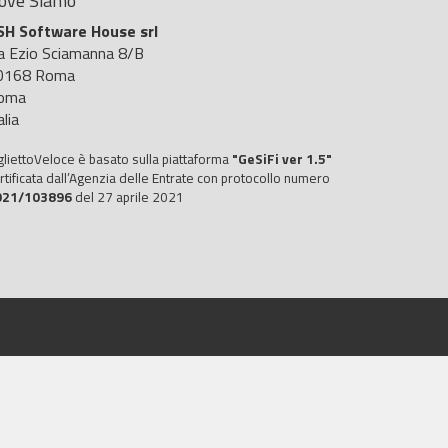
ove Siamo
SH Software House srl
ia Ezio Sciamanna 8/B
0168 Roma
oma
alia
gliettoVeloce è basato sulla piattaforma
"GeSiFi ver 1.5"
rtificata dall’Agenzia delle Entrate con protocollo numero
021/103896
del 27 aprile 2021