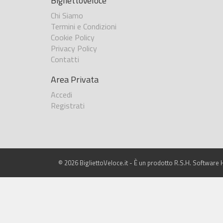
BigliettoVeloce
Chi Siamo
Termini e Condizioni
Cookie Policy
Privacy Policy
Contatti
Area Privata
Accedi
Registrati
© 2026 BigliettoVeloce.it - È un prodotto R.S.H. Software H