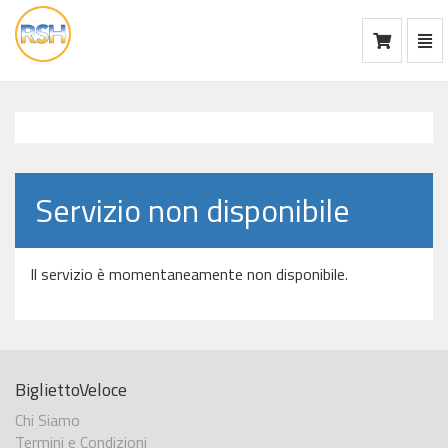
Mos
Ca
vai
alla
home
Servizio non disponibile
Il servizio è momentaneamente non disponibile.
BigliettoVeloce
Chi Siamo
Termini e Condizioni