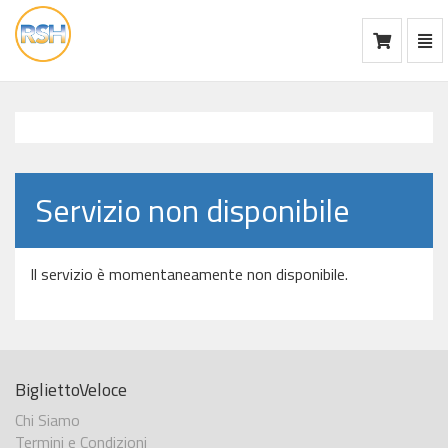
Mos
Ca
vai
alla
home
Servizio non disponibile
Il servizio è momentaneamente non disponibile.
BigliettoVeloce
Chi Siamo
Termini e Condizioni