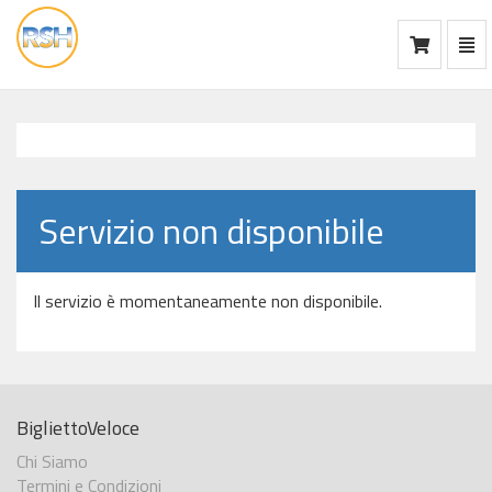
Mos
Ca
vai
alla
home
Servizio non disponibile
Il servizio è momentaneamente non disponibile.
BigliettoVeloce
Chi Siamo
Termini e Condizioni