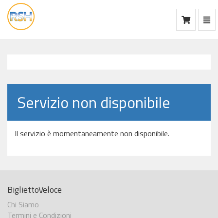
Mos
Ca
vai
alla
home
Servizio non disponibile
Il servizio è momentaneamente non disponibile.
BigliettoVeloce
Chi Siamo
Termini e Condizioni