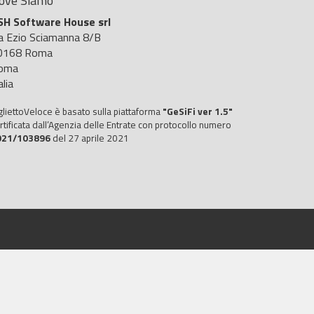
ove Siamo
SH Software House srl
ia Ezio Sciamanna 8/B
0168 Roma
oma
alia
gliettoVeloce è basato sulla piattaforma
"GeSiFi ver 1.5"
rtificata dall’Agenzia delle Entrate con protocollo numero
021/103896
del 27 aprile 2021