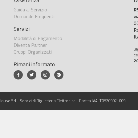
Assistenza
D
Guida al Servizio
R
Domande Frequenti
v
0
Servizi
R
It
Modalità di Pagamento
Diventa Partner
Bi
Gruppi Organizzati
ce
2
Rimani informato
ouse Srl - Servizi di Biglietteria Elettronica - Partita IVA IT05209071009