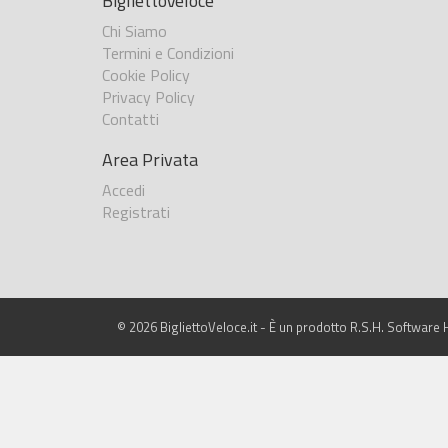
BigliettoVeloce
Chi Siamo
Termini e Condizioni
Cookie Policy
Privacy Policy
Contatti
Area Privata
Accedi
Registrati
© 2026 BigliettoVeloce.it - È un prodotto R.S.H. Software H