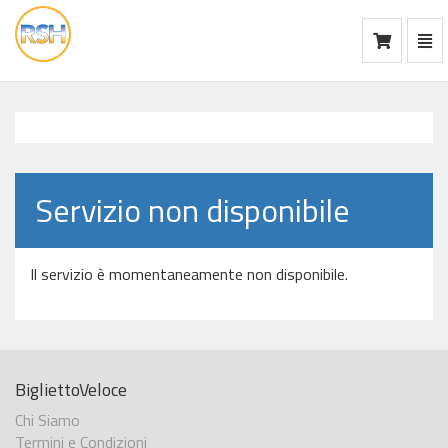
Mos
Ca
vai
alla
home
Servizio non disponibile
Il servizio è momentaneamente non disponibile.
BigliettoVeloce
Chi Siamo
Termini e Condizioni