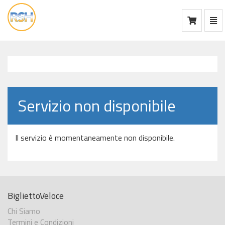
Mos
Ca
vai
alla
home
Servizio non disponibile
Il servizio è momentaneamente non disponibile.
BigliettoVeloce
Chi Siamo
Termini e Condizioni