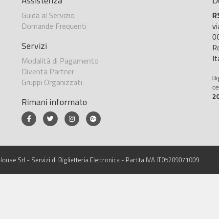
Assistenza
D
Guida al Servizio
R
Domande Frequenti
v
0
Servizi
R
It
Modalità di Pagamento
Diventa Partner
Bi
Gruppi Organizzati
ce
2
Rimani informato
ouse Srl - Servizi di Biglietteria Elettronica - Partita IVA IT05209071009