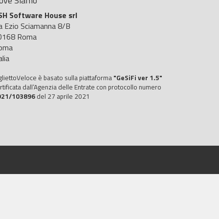
ove Siamo
SH Software House srl
ia Ezio Sciamanna 8/B
0168 Roma
oma
alia
gliettoVeloce è basato sulla piattaforma
"GeSiFi ver 1.5"
rtificata dall’Agenzia delle Entrate con protocollo numero
021/103896
del 27 aprile 2021