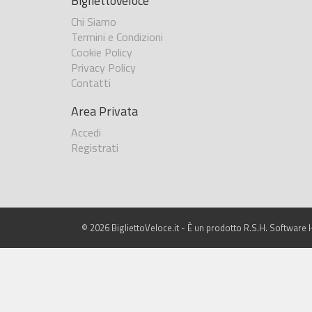
BigliettoVeloce
Chi Siamo
Termini e Condizioni
Cookie Policy
Privacy Policy
Contatti
Area Privata
Accedi
Registrati
© 2026 BigliettoVeloce.it - È un prodotto R.S.H. Software H