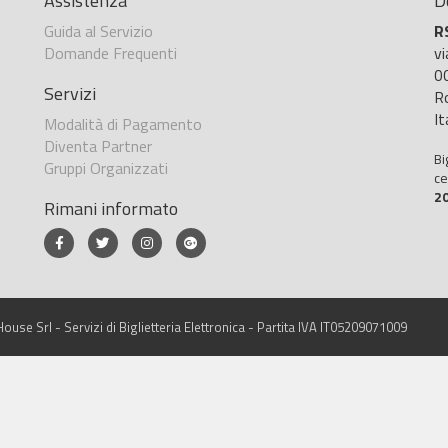
Assistenza
D
Guida al Servizio
R
Domande Frequenti
v
0
Servizi
R
It
Modalità di Pagamento
Diventa Partner
Bi
Gruppi Organizzati
ce
2
Rimani informato
ouse Srl - Servizi di Biglietteria Elettronica - Partita IVA IT05209071009