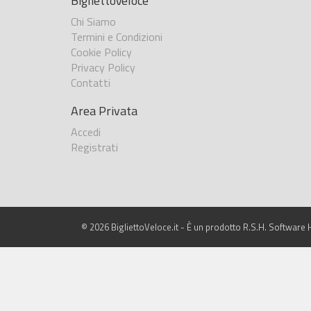
BigliettoVeloce
Chi Siamo
Termini e Condizioni
Cookie Policy
Privacy Policy
Contatti
Area Privata
Accedi
Registrati
© 2026 BigliettoVeloce.it - È un prodotto R.S.H. Software H