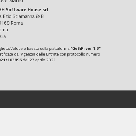
ove Siamo
SH Software House srl
ia Ezio Sciamanna 8/B
0168 Roma
oma
alia
gliettoVeloce è basato sulla piattaforma
"GeSiFi ver 1.5"
rtificata dall’Agenzia delle Entrate con protocollo numero
021/103896
del 27 aprile 2021