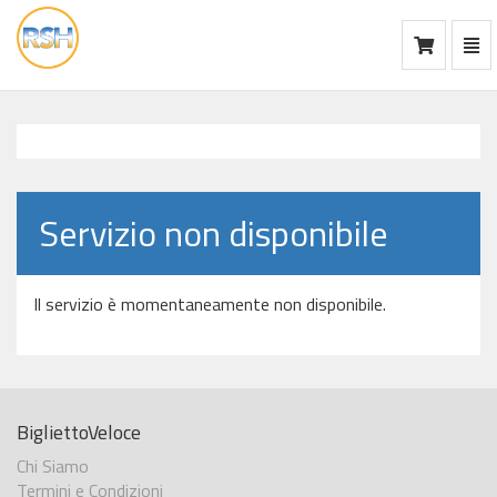
Mos
Ca
vai
alla
home
Servizio non disponibile
Il servizio è momentaneamente non disponibile.
BigliettoVeloce
Chi Siamo
Termini e Condizioni