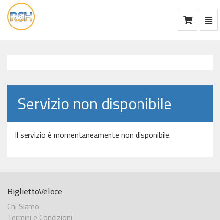
Mos
Ca
vai
alla
home
Servizio non disponibile
Il servizio è momentaneamente non disponibile.
BigliettoVeloce
Chi Siamo
Termini e Condizioni