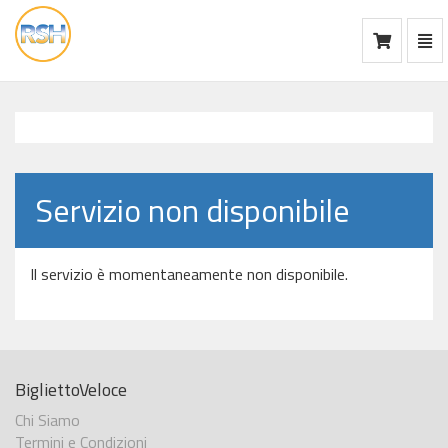
Mos
Ca
vai
alla
home
Servizio non disponibile
Il servizio è momentaneamente non disponibile.
BigliettoVeloce
Chi Siamo
Termini e Condizioni