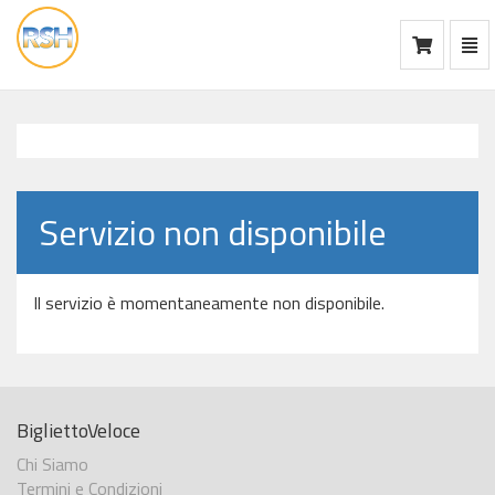
Mos
Ca
vai
alla
home
Servizio non disponibile
Il servizio è momentaneamente non disponibile.
BigliettoVeloce
Chi Siamo
Termini e Condizioni