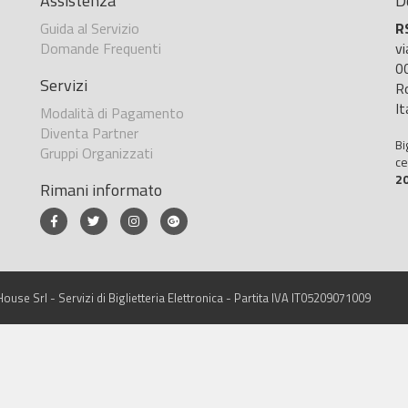
Assistenza
D
Guida al Servizio
R
Domande Frequenti
v
0
Servizi
R
It
Modalità di Pagamento
Diventa Partner
Bi
Gruppi Organizzati
ce
2
Rimani informato
ouse Srl - Servizi di Biglietteria Elettronica - Partita IVA IT05209071009