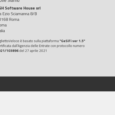
ove Siamo
SH Software House srl
ia Ezio Sciamanna 8/B
0168 Roma
oma
alia
gliettoVeloce è basato sulla piattaforma
"GeSiFi ver 1.5"
rtificata dall’Agenzia delle Entrate con protocollo numero
021/103896
del 27 aprile 2021