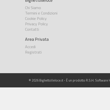
BigliettoVeloce
Chi Siamo
Termini e Condizioni
Cookie Policy
Privacy Policy
Contatti
Area Privata
Accedi
Registrati
© 2026 BigliettoVeloce.it - È un prodotto R.S.H. Software H