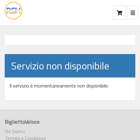
Mos
Ca
vai
alla
home
Servizio non disponibile
Il servizio è momentaneamente non disponibile.
BigliettoVeloce
Chi Siamo
Termini e Condizioni