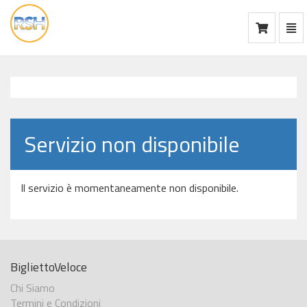
Mos
Ca
vai
alla
home
Servizio non disponibile
Il servizio è momentaneamente non disponibile.
BigliettoVeloce
Chi Siamo
Termini e Condizioni