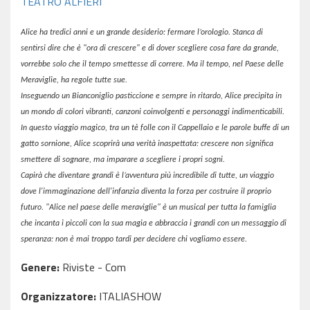
TEATRO ALFIERI
Alice ha tredici anni e un grande desiderio: fermare l’orologio. Stanca di
sentirsi dire che è "ora di crescere" e di dover scegliere cosa fare da grande,
vorrebbe solo che il tempo smettesse di correre. Ma il tempo, nel Paese delle
Meraviglie, ha regole tutte sue.
Inseguendo un Bianconiglio pasticcione e sempre in ritardo, Alice precipita in
un mondo di colori vibranti, canzoni coinvolgenti e personaggi indimenticabili.
In questo viaggio magico, tra un tè folle con il Cappellaio e le parole buffe di un
gatto sornione, Alice scoprirà una verità inaspettata: crescere non significa
smettere di sognare, ma imparare a scegliere i propri sogni.
Capirà che diventare grandi è l’avventura più incredibile di tutte, un viaggio
dove l'immaginazione dell'infanzia diventa la forza per costruire il proprio
futuro. "Alice nel paese delle meraviglie" è un musical per tutta la famiglia
che incanta i piccoli con la sua magia e abbraccia i grandi con un messaggio di
speranza: non è mai troppo tardi per decidere chi vogliamo essere.
Genere:
Riviste - Com
Organizzatore:
ITALIASHOW