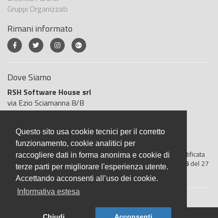
Gruppi Organizzati
Rimani informato
Dove Siamo
RSH Software House srl
via Ezio Sciamanna 8/B
00168 Roma
Roma
Questo sito usa cookie tecnici per il corretto
Italia
funzionamento, cookie analitici per
BigliettoVeloce è basato sulla piattaforma
"GeSiFi ver 1.5"
certificata
raccogliere dati in forma anonima e cookie di
dall’Agenzia delle Entrate con protocollo numero
2021/103896
del 27
terze parti per migliorare l'esperienza utente.
aprile 2021
Accettando acconsenti all’uso dei cookie.
Informativa estesa
Chiudi
Acconsenti