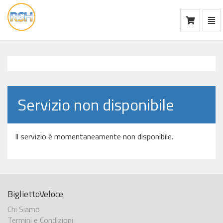
Mos
Ca
vai
alla
home
Servizio non disponibile
Il servizio è momentaneamente non disponibile.
BigliettoVeloce
Chi Siamo
Termini e Condizioni