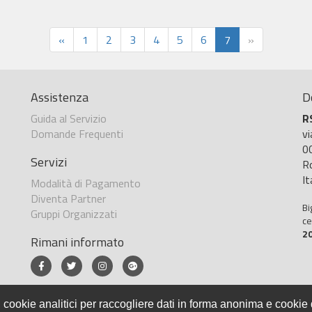
«
1
2
3
4
5
6
7
»
Assistenza
D
Guida al Servizio
R
Domande Frequenti
v
0
Servizi
R
It
Modalità di Pagamento
Diventa Partner
Bi
Gruppi Organizzati
ce
2
Rimani informato
 cookie analitici per raccogliere dati in forma anonima e cookie d