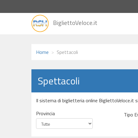
vai
BigliettoVeloce.it
alla
home
Home
Spettacoli
Spettacoli
Il sistema di biglietteria online BigliettoVeloce.it
Provincia
Tipo E