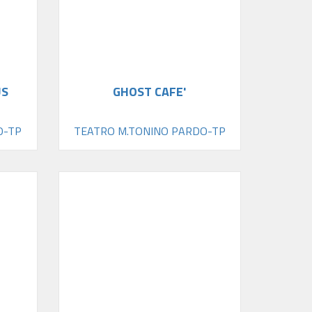
US
GHOST CAFE'
O-TP
TEATRO M.TONINO PARDO-TP