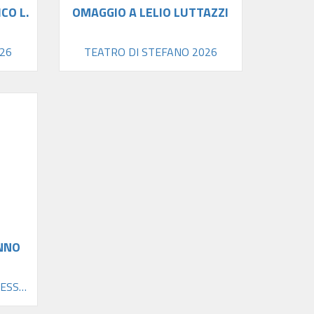
CO L.
OMAGGIO A LELIO LUTTAZZI
26
TEATRO DI STEFANO 2026
NNO
180 - SALA GRANDE COMPLESSO SAN DOMENICO