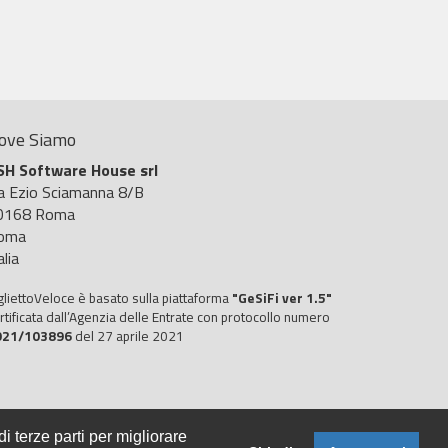
ove Siamo
SH Software House srl
ia Ezio Sciamanna 8/B
0168 Roma
oma
alia
gliettoVeloce è basato sulla piattaforma
"GeSiFi ver 1.5"
rtificata dall’Agenzia delle Entrate con protocollo numero
021/103896
del 27 aprile 2021
i terze parti per migliorare