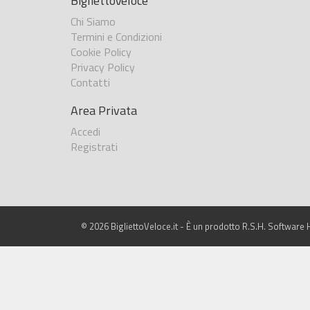
BigliettoVeloce
Chi Siamo
Termini e Condizioni
Cookie Policy
Privacy Policy
Contatti
Area Privata
Accedi
Registrati
© 2026 BigliettoVeloce.it - È un prodotto R.S.H. Software H