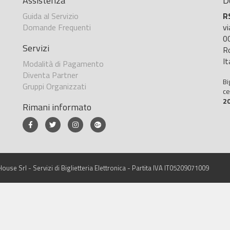
Assistenza
D
Guida al Servizio
R
Domande Frequenti
v
0
Servizi
R
It
Modalità di Pagamento
Diventa Partner
Bi
Gruppi Organizzati
ce
2
Rimani informato
ouse Srl - Servizi di Biglietteria Elettronica - Partita IVA IT05209071009