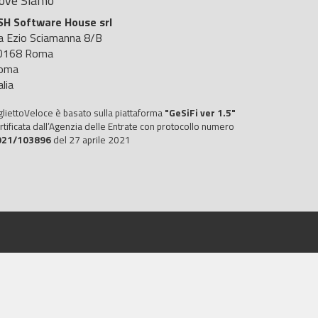
ove Siamo
SH Software House srl
ia Ezio Sciamanna 8/B
0168 Roma
oma
alia
gliettoVeloce è basato sulla piattaforma
"GeSiFi ver 1.5"
rtificata dall’Agenzia delle Entrate con protocollo numero
021/103896
del 27 aprile 2021